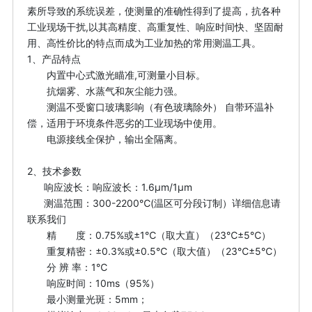
却） 存贮温度: -20-85℃ 重 量：约5
素所导致的系统误差，使测量的准确性得到了提高，抗各种
00g 3、机械参数 4、光路图（光学性能
工业现场干扰,以其高精度、高重复性、响应时间快、坚固耐
和镜头） 5、可选配件 温度显示仪（型号：YT-
用、高性价比的特点而成为工业加热的常用测温工具。
016，外形尺寸：160*80，开孔尺寸：152*7
1、产品特点
6）、电源、YT-015机箱等.
内置中心式激光瞄准,可测量小目标。
抗烟雾、水蒸气和灰尘能力强。
测温不受窗口玻璃影响（有色玻璃除外） 自带环温补
偿，适用于环境条件恶劣的工业现场中使用。
电源接线全保护，输出全隔离。
2、技术参数
响应波长：响应波长：1.6μm/1μm
测温范围：300-2200℃(温区可分段订制）详细信息请
联系我们
精 度：0.75%或±1℃（取大直）（23℃±5℃）
重复精密：±0.3%或±0.5℃（取大值）（23℃±5℃）
分 辨 率：1℃
响应时间：10ms（95%）
最小测量光斑：5mm；