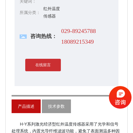
关键词：
度、高重复性、响应时间快、坚固耐用、高性价比
红外温度
所属分类：
的特点而成为工业加热的常用测温工具。 1、产品
传感器
特点 内置中心式激光瞄准,可测量小目标。
抗烟雾、水蒸气和灰尘能力强。 测温不受窗
029-89245788
咨询热线：
口玻璃影响（有色玻璃除外） 自带环温补偿，适用
18089215349
于环境条件恶劣的工业现场中使用。 电源接线
全保护，输出全隔离。 2、技术参数 响应波
长：响应波长：1.6μm/1μm 测温范围：300-2
在线留言
200℃(温区可分段订制）详细信息请联系我们
精 度：0.75%或±1℃（取大直）（23℃
±5℃） 重复精密：±0.3%或±0.5℃（取大
值）（23℃±5℃） 分 辨 率：1℃ 响应
时间：10ms（95%） 最小测量光斑：5mm；
模拟输出：4-20mA（最大负载750Ω）
产品描述
技术参数
瞄 准：激光瞄准（2级激光，最大输出功率1m
W,650nm） 目标距离：0.2-3（m） 工作
H-Y系列激光经济型红外温度传感器采用了光学和信号
电源：24VDC 环境温度：-10-60℃（无冷
处理系统，内置光导纤维滤波功能，避免了表面测温多种因